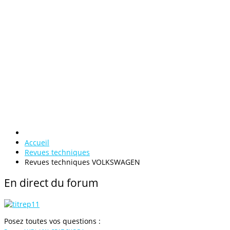
Accueil
Revues techniques
Revues techniques VOLKSWAGEN
En
direct
du
forum
Posez toutes vos questions :