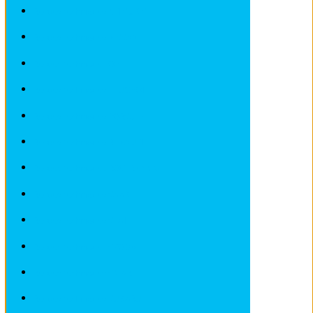
Revues techniques MITSUBISHI
Revues techniques NISSAN
Revues techniques OPEL
Revues techniques PEUGEOT
Revues techniques PORSCHE
Revues techniques RENAULT
Revues techniques ROVER et MG
Revues techniques SAAB
Revues techniques SEAT
Revues techniques SKODA
Revues techniques SMART
Revues techniques SUBARU