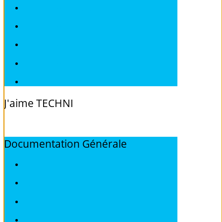
Revues techniques SUZUKI
Revues techniques TOYOTA
Revues techniques VOLKSWAGEN
Revues techniques VOLVO
Revues techniques Véhicules sans Permis
J'aime
TECHNI
Documentation
Générale
ALFA ROMEO
AUDI
BMW
CITROEN