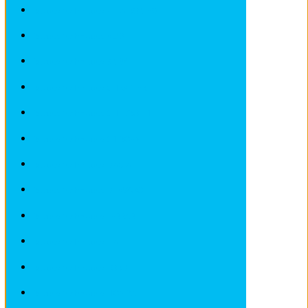
Revues techniques ALFA ROMEO
Revues techniques AUDI
Revues techniques BMW
Revues techniques CHRYSLER
Revues techniques CHEVROLET
Revues techniques CITROEN
Revues techniques DACIA
Revues techniques DEAWOO
Revues techniques FERRARI
Revues techniques FIAT
Revues techniques FORD
Revues techniques HONDA