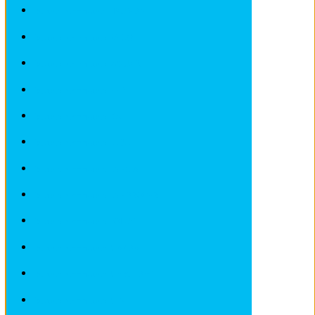
Revues techniques HYUNDAI
Revues techniques IVECO
Revues techniques JAGUAR
Revues techniques JEEP
Revues techniques KIA
Revues techniques LADA
Revues techniques LANCIA
Revues techniques LANDROVER
Revues techniques LOTUS
Revues techniques MAZDA
Revues techniques MERCEDES
Revues techniques MINI