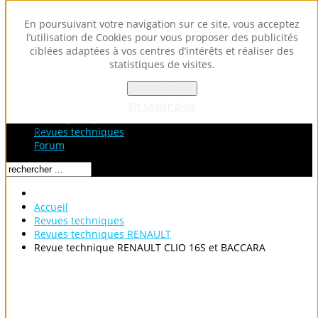
En poursuivant votre navigation sur ce site, vous acceptez
l’utilisation de Cookies pour vous proposer des publicités
ciblées adaptées à vos centres d’intérêts et réaliser des
statistiques de visites.
OK - Accepter
Accueil
Fiches Techniques
En savoir plus
Fiches pratiques / tuto
Loading...
Revues techniques
Forum
Accueil
Revues techniques
Revues techniques RENAULT
Revue technique RENAULT CLIO 16S et BACCARA