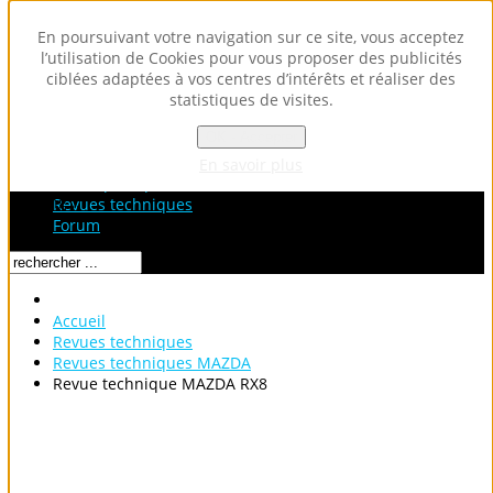
En poursuivant votre navigation sur ce site, vous acceptez
l’utilisation de Cookies pour vous proposer des publicités
ciblées adaptées à vos centres d’intérêts et réaliser des
statistiques de visites.
OK - Accepter
Accueil
Fiches Techniques
En savoir plus
Fiches pratiques / tuto
Loading...
Revues techniques
Forum
Accueil
Revues techniques
Revues techniques MAZDA
Revue technique MAZDA RX8