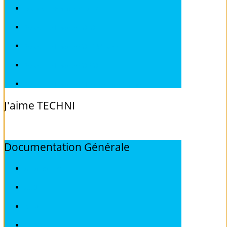
Revues techniques SUZUKI
Revues techniques TOYOTA
Revues techniques VOLKSWAGEN
Revues techniques VOLVO
Revues techniques Véhicules sans Permis
J'aime
TECHNI
Documentation
Générale
ALFA ROMEO
AUDI
BMW
CITROEN