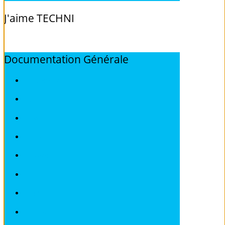
J'aime
TECHNI
Documentation
Générale
ALFA ROMEO
AUDI
BMW
CITROEN
DEAWOO
FIAT
FORD
HONDA