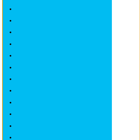
Revues techniques CITROEN
Revues techniques DACIA
Revues techniques DEAWOO
Revues techniques FERRARI
Revues techniques FIAT
Revues techniques FORD
Revues techniques HONDA
Revues techniques HYUNDAI
Revues techniques IVECO
Revues techniques JAGUAR
Revues techniques JEEP
Revues techniques KIA