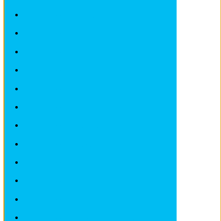
Revues techniques RENAULT
Revues techniques ROVER et MG
Revues techniques SAAB
Revues techniques SEAT
Revues techniques SKODA
Revues techniques SMART
Revues techniques SUBARU
Revues techniques SUZUKI
Revues techniques TOYOTA
Revues techniques VOLKSWAGEN
Revues techniques VOLVO
Revues techniques Véhicules sans Permis