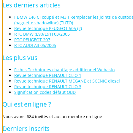
Les
derniers
articles
[ BMW E46 CI coupé et M3 ] Remplacer les joints de custod
(baguette shadowline) (TUTO)
Revue technique PEUGEOT 505 (2)
RTC BMW (E90/E91) 03/2005
RTC PEUGEOT 207
RTC AUDI A3 05/2005
Les
plus
vus
Fiches Techniques chauffage additionnel Webasto
Revue technique RENAULT CLIO 1
Revue technique RENAULT MEGANE et SCENIC diesel
Revue technique RENAULT CLIO 3
Signification codes défaut OBD
Qui
est
en
ligne
?
Nous avons 684 invités et aucun membre en ligne
Derniers
inscrits