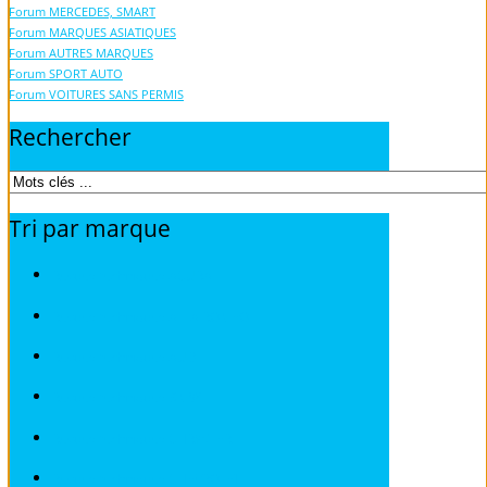
Forum MERCEDES, SMART
Forum MARQUES ASIATIQUES
Forum AUTRES MARQUES
Forum SPORT AUTO
Forum VOITURES SANS PERMIS
Rechercher
Tri
par
marque
Revues techniques ACURA
Revues techniques ALFA ROMEO
Revues techniques AUDI
Revues techniques BMW
Revues techniques CHRYSLER
Revues techniques CHEVROLET