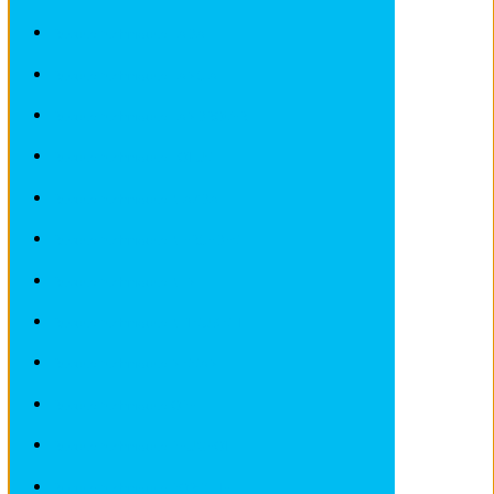
Revues techniques LADA
Revues techniques LANCIA
Revues techniques LANDROVER
Revues techniques LOTUS
Revues techniques MAZDA
Revues techniques MERCEDES
Revues techniques MINI
Revues techniques MITSUBISHI
Revues techniques NISSAN
Revues techniques OPEL
Revues techniques PEUGEOT
Revues techniques PORSCHE