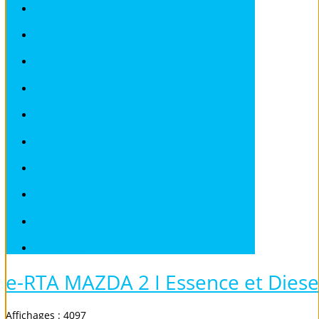
ROVER
SAAB
SEAT
SKODA
SMART
SUBARU
TOYOTA
VOLKSWAGEN
VOLVO
Véhicules sans Permis
e-RTA MAZDA 2 I Essence et Diese
Affichages : 4097