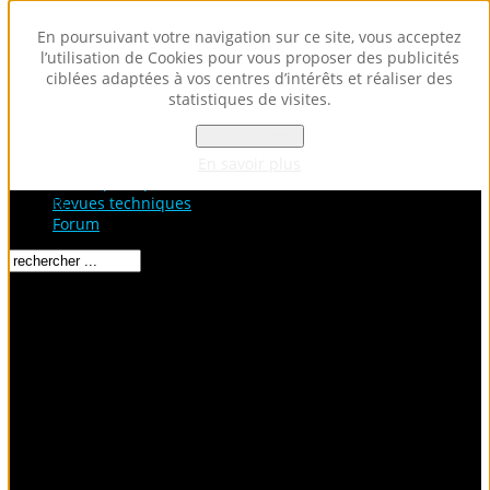
En poursuivant votre navigation sur ce site, vous acceptez
l’utilisation de Cookies pour vous proposer des publicités
ciblées adaptées à vos centres d’intérêts et réaliser des
statistiques de visites.
OK - Accepter
Accueil
Fiches Techniques
En savoir plus
Fiches pratiques / tuto
Loading...
Revues techniques
Forum