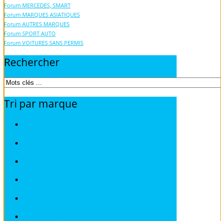
Forum MERCEDES, SMART
Forum MARQUES ASIATIQUES
Forum AUTRES MARQUES
Forum SPORT AUTO
Forum VOITURES SANS PERMIS
Rechercher
Tri
par
marque
Revues techniques ACURA
Revues techniques ALFA ROMEO
Revues techniques AUDI
Revues techniques BMW
Revues techniques CHRYSLER
Revues techniques CHEVROLET