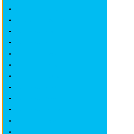
Revues techniques RENAULT
Revues techniques ROVER et MG
Revues techniques SAAB
Revues techniques SEAT
Revues techniques SKODA
Revues techniques SMART
Revues techniques SUBARU
Revues techniques SUZUKI
Revues techniques TOYOTA
Revues techniques VOLKSWAGEN
Revues techniques VOLVO
Revues techniques Véhicules sans Permis