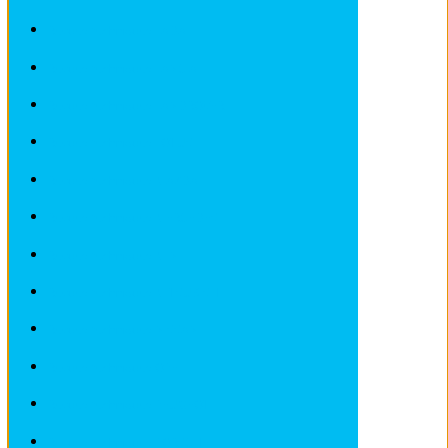
Revues techniques LADA
Revues techniques LANCIA
Revues techniques LANDROVER
Revues techniques LOTUS
Revues techniques MAZDA
Revues techniques MERCEDES
Revues techniques MINI
Revues techniques MITSUBISHI
Revues techniques NISSAN
Revues techniques OPEL
Revues techniques PEUGEOT
Revues techniques PORSCHE