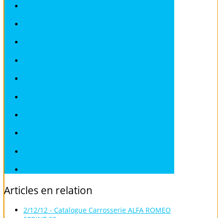
ROVER
SAAB
SEAT
SKODA
SMART
SUBARU
TOYOTA
VOLKSWAGEN
VOLVO
Véhicules sans Permis
Articles
en
relation
2/12/12 - Catalogue Carrosserie ALFA ROMEO