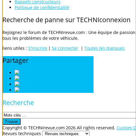
Rappels constructeurs
Politique de confidentialité
Recherche
de
panne
sur
TECHNIconnexion
Rejoignez le forum de TECHNIrevue.com : Une équipe de passionn
tous les problèmes de votre véhicule.
liens utiles :
S'inscrire
|
Se connecter
|
Toutes les marques
Partager
Digg
Twitter
Facebook
Google
Recherche
Copyright ©
TECHNIrevue.com
2026 All rights reserved.
Custom D
Revues techniques