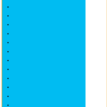
Revues techniques CITROEN
Revues techniques DACIA
Revues techniques DEAWOO
Revues techniques FERRARI
Revues techniques FIAT
Revues techniques FORD
Revues techniques HONDA
Revues techniques HYUNDAI
Revues techniques IVECO
Revues techniques JAGUAR
Revues techniques JEEP
Revues techniques KIA