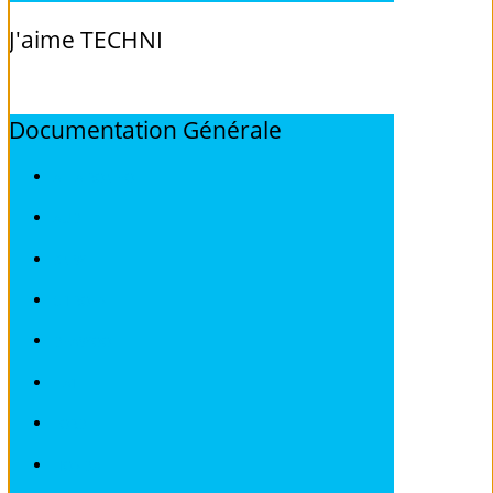
J'aime
TECHNI
Documentation
Générale
ALFA ROMEO
AUDI
BMW
CITROEN
DEAWOO
FIAT
FORD
HONDA