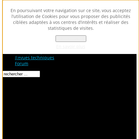
En poursuivant votre navigation sur ce site, vous acceptez
l’utilisation de Cookies pour vous proposer des publicités
ciblées adaptées à vos centres d’intérêts et réaliser des
statistiques de visites.
OK - Accepter
Accueil
Fiches Techniques
En savoir plus
Fiches pratiques / tuto
Loading...
Revues techniques
Forum