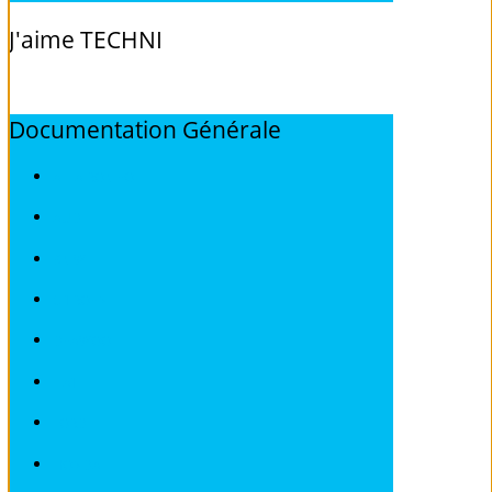
J'aime
TECHNI
Documentation
Générale
ALFA ROMEO
AUDI
BMW
CITROEN
DEAWOO
FIAT
FORD
HONDA