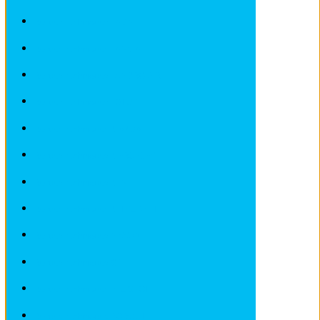
Revues techniques LADA
Revues techniques LANCIA
Revues techniques LANDROVER
Revues techniques LOTUS
Revues techniques MAZDA
Revues techniques MERCEDES
Revues techniques MINI
Revues techniques MITSUBISHI
Revues techniques NISSAN
Revues techniques OPEL
Revues techniques PEUGEOT
Revues techniques PORSCHE