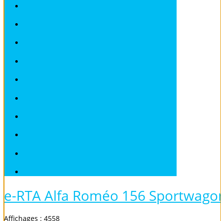
ROVER
SAAB
SEAT
SKODA
SMART
SUBARU
TOYOTA
VOLKSWAGEN
VOLVO
Véhicules sans Permis
e-RTA Alfa Roméo 156 Sportwagon
Affichages : 4558