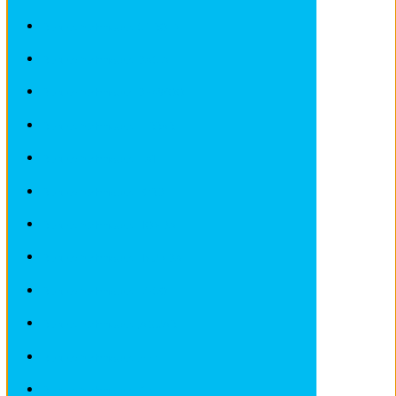
Revues techniques CITROEN
Revues techniques DACIA
Revues techniques DEAWOO
Revues techniques FERRARI
Revues techniques FIAT
Revues techniques FORD
Revues techniques HONDA
Revues techniques HYUNDAI
Revues techniques IVECO
Revues techniques JAGUAR
Revues techniques JEEP
Revues techniques KIA