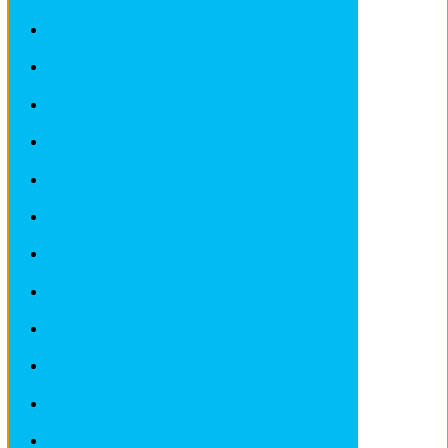
Revues techniques RENAULT
Revues techniques ROVER et MG
Revues techniques SAAB
Revues techniques SEAT
Revues techniques SKODA
Revues techniques SMART
Revues techniques SUBARU
Revues techniques SUZUKI
Revues techniques TOYOTA
Revues techniques VOLKSWAGEN
Revues techniques VOLVO
Revues techniques Véhicules sans Permis