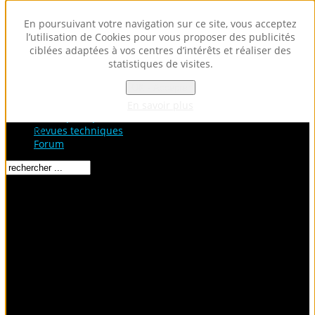
En poursuivant votre navigation sur ce site, vous acceptez
l’utilisation de Cookies pour vous proposer des publicités
ciblées adaptées à vos centres d’intérêts et réaliser des
statistiques de visites.
OK - Accepter
Accueil
Fiches Techniques
En savoir plus
Fiches pratiques / tuto
Loading...
Revues techniques
Forum