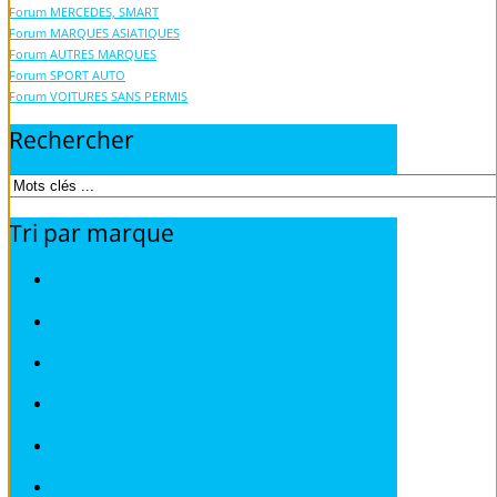
Forum MERCEDES, SMART
Forum MARQUES ASIATIQUES
Forum AUTRES MARQUES
Forum SPORT AUTO
Forum VOITURES SANS PERMIS
Rechercher
Tri
par
marque
Revues techniques ACURA
Revues techniques ALFA ROMEO
Revues techniques AUDI
Revues techniques BMW
Revues techniques CHRYSLER
Revues techniques CHEVROLET