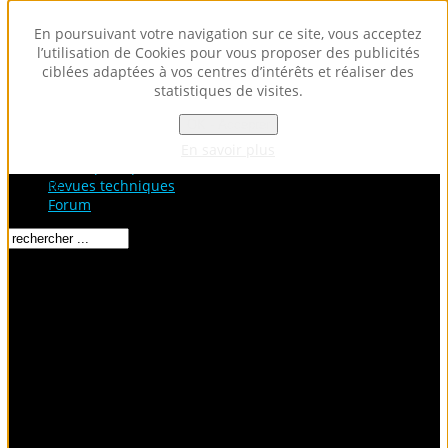
En poursuivant votre navigation sur ce site, vous acceptez
l’utilisation de Cookies pour vous proposer des publicités
ciblées adaptées à vos centres d’intérêts et réaliser des
statistiques de visites.
OK - Accepter
Accueil
Fiches Techniques
En savoir plus
Fiches pratiques / tuto
Loading...
Revues techniques
Forum