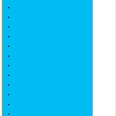
Revues techniques CITROEN
Revues techniques DACIA
Revues techniques DEAWOO
Revues techniques FERRARI
Revues techniques FIAT
Revues techniques FORD
Revues techniques HONDA
Revues techniques HYUNDAI
Revues techniques IVECO
Revues techniques JAGUAR
Revues techniques JEEP
Revues techniques KIA