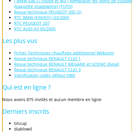
[ BMW E46 CI coupé et M3 ] Remplacer les joints de custod
(baguette shadowline) (TUTO)
Revue technique PEUGEOT 505 (2)
RTC BMW (E90/E91) 03/2005
RTC PEUGEOT 207
RTC AUDI A3 05/2005
Les
plus
vus
Fiches Techniques chauffage additionnel Webasto
Revue technique RENAULT CLIO 1
Revue technique RENAULT MEGANE et SCENIC diesel
Revue technique RENAULT CLIO 3
Signification codes défaut OBD
Qui
est
en
ligne
?
Nous avons 875 invités et aucun membre en ligne
Derniers
inscrits
tincup
diablowil