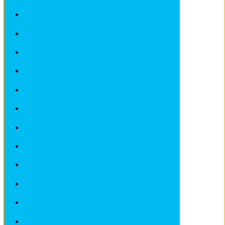
Revues techniques LADA
Revues techniques LANCIA
Revues techniques LANDROVER
Revues techniques LOTUS
Revues techniques MAZDA
Revues techniques MERCEDES
Revues techniques MINI
Revues techniques MITSUBISHI
Revues techniques NISSAN
Revues techniques OPEL
Revues techniques PEUGEOT
Revues techniques PORSCHE