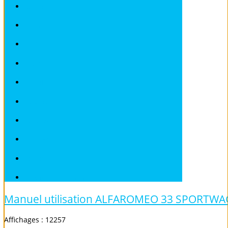
ROVER
SAAB
SEAT
SKODA
SMART
SUBARU
TOYOTA
VOLKSWAGEN
VOLVO
Véhicules sans Permis
Manuel utilisation ALFAROMEO 33 SPORTW
Affichages : 12257