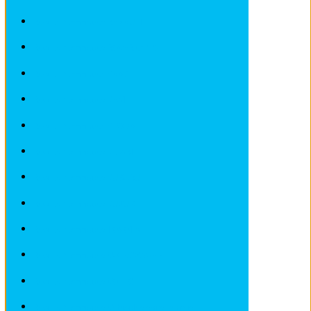
Revues techniques RENAULT
Revues techniques ROVER et MG
Revues techniques SAAB
Revues techniques SEAT
Revues techniques SKODA
Revues techniques SMART
Revues techniques SUBARU
Revues techniques SUZUKI
Revues techniques TOYOTA
Revues techniques VOLKSWAGEN
Revues techniques VOLVO
Revues techniques Véhicules sans Permis