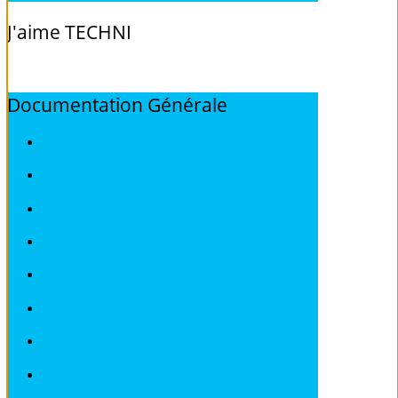
J'aime
TECHNI
Documentation
Générale
ALFA ROMEO
AUDI
BMW
CITROEN
DEAWOO
FIAT
FORD
HONDA