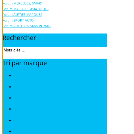
Forum MERCEDES, SMART
Forum MARQUES ASIATIQUES
Forum AUTRES MARQUES
Forum SPORT AUTO
Forum VOITURES SANS PERMIS
Rechercher
Tri
par
marque
Revues techniques ACURA
Revues techniques ALFA ROMEO
Revues techniques AUDI
Revues techniques BMW
Revues techniques CHRYSLER
Revues techniques CHEVROLET