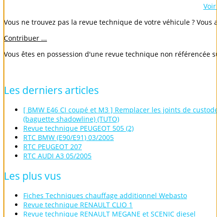
Voir
Vous ne trouvez pas la revue technique de votre véhicule ? Vous a
Contribuer ...
Vous êtes en possession d'une revue technique non référencée s
Les
derniers
articles
[ BMW E46 CI coupé et M3 ] Remplacer les joints de custod
(baguette shadowline) (TUTO)
Revue technique PEUGEOT 505 (2)
RTC BMW (E90/E91) 03/2005
RTC PEUGEOT 207
RTC AUDI A3 05/2005
Les
plus
vus
Fiches Techniques chauffage additionnel Webasto
Revue technique RENAULT CLIO 1
Revue technique RENAULT MEGANE et SCENIC diesel