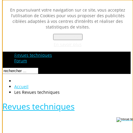
En poursuivant votre navigation sur ce site, vous acceptez
l’utilisation de Cookies pour vous proposer des publicités
ciblées adaptées à vos centres d’intérêts et réaliser des
statistiques de visites.
OK - Accepter
Accueil
Fiches Techniques
En savoir plus
Fiches pratiques / tuto
Loading...
Revues techniques
Forum
Accueil
Les Revues techniques
Revues techniques