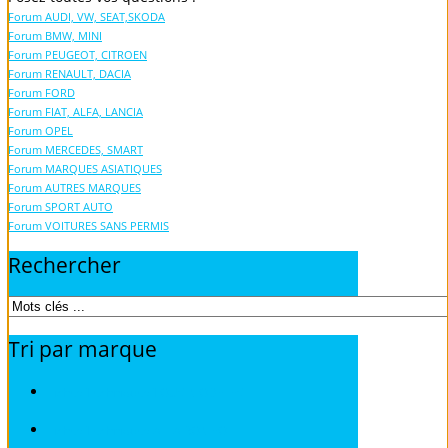
Forum AUDI, VW, SEAT,SKODA
Forum BMW, MINI
Forum PEUGEOT, CITROEN
Forum RENAULT, DACIA
Forum FORD
Forum FIAT, ALFA, LANCIA
Forum OPEL
Forum MERCEDES, SMART
Forum MARQUES ASIATIQUES
Forum AUTRES MARQUES
Forum SPORT AUTO
Forum VOITURES SANS PERMIS
Rechercher
Tri
par
marque
Fiches Techniques TOUS MODELES
Fiches Techniques ALFA ROMEO