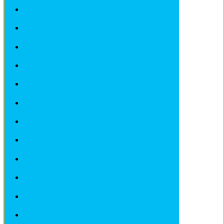
Fiches Techniques MERCEDES
Fiches Techniques MINI
Fiches Techniques NISSAN
Fiches Techniques OPEL
Fiches Techniques PEUGEOT
Fiches Techniques PORSCHE
Fiches Techniques RENAULT
Fiches Techniques ROVER
Fiches Techniques SAAB
Fiches Techniques SEAT
Fiches Techniques SKODA
Fiches Techniques SMART