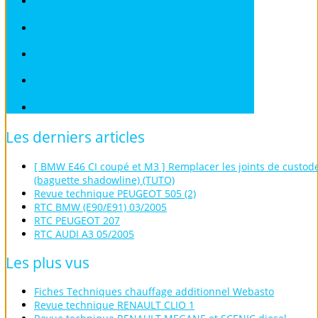
SUBARU
TOYOTA
VOLKSWAGEN
VOLVO
Véhicules sans Permis
Les
derniers
articles
[ BMW E46 CI coupé et M3 ] Remplacer les joints de custod
(baguette shadowline) (TUTO)
Revue technique PEUGEOT 505 (2)
RTC BMW (E90/E91) 03/2005
RTC PEUGEOT 207
RTC AUDI A3 05/2005
Les
plus
vus
Fiches Techniques chauffage additionnel Webasto
Revue technique RENAULT CLIO 1