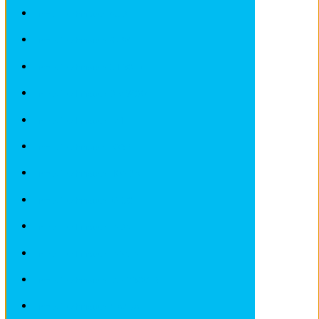
Fiches Techniques AUDI
Fiches Techniques BMW
Fiches Techniques CITROEN
Fiches Techniques DEAWOO
Fiches Techniques FIAT
Fiches Techniques FORD
Fiches Techniques HONDA
Fiches Techniques IVECO
Fiches Techniques LADA
Fiches Techniques LANCIA
Fiches Techniques LANDROVER
Fiches Techniques MAZDA