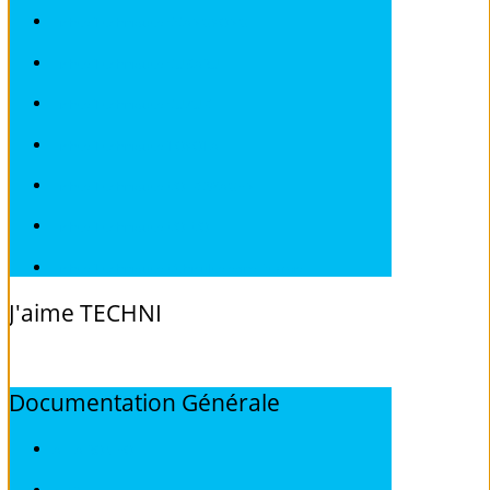
Fiches Techniques SSANGYONG
Fiches Techniques SUBARU
Fiches Techniques SUZUKI
Fiches Techniques TOYOTA
Fiches Techniques VOLKSWAGEN
Fiches Techniques VOLVO
Fiches Techniques Véhicules sans Permis
J'aime
TECHNI
Documentation
Générale
ALFA ROMEO