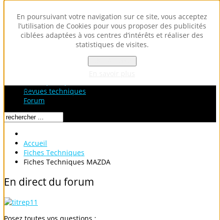
En poursuivant votre navigation sur ce site, vous acceptez
l’utilisation de Cookies pour vous proposer des publicités
ciblées adaptées à vos centres d’intérêts et réaliser des
statistiques de visites.
OK - Accepter
Accueil
Fiches Techniques
En savoir plus
Fiches pratiques / tuto
Loading...
Revues techniques
Forum
Accueil
Fiches Techniques
Fiches Techniques MAZDA
En
direct
du
forum
Posez toutes vos questions :