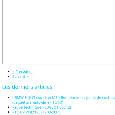
< Précédent
Suivant >
Les
derniers
articles
[ BMW E46 CI coupé et M3 ] Remplacer les joints de custod
(baguette shadowline) (TUTO)
Revue technique PEUGEOT 505 (2)
RTC BMW (E90/E91) 03/2005