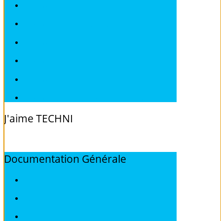
Fiches pratiques / tuto SMART
Fiches pratiques / tuto SUBARU
Fiches pratiques / tuto TOYOTA
Fiches pratiques / tuto VOLKSWAGEN
Fiches pratiques / tuto VOLVO
Fiches pratiques / tuto Véhicules sans Permis
J'aime
TECHNI
Documentation
Générale
ALFA ROMEO
AUDI
BMW