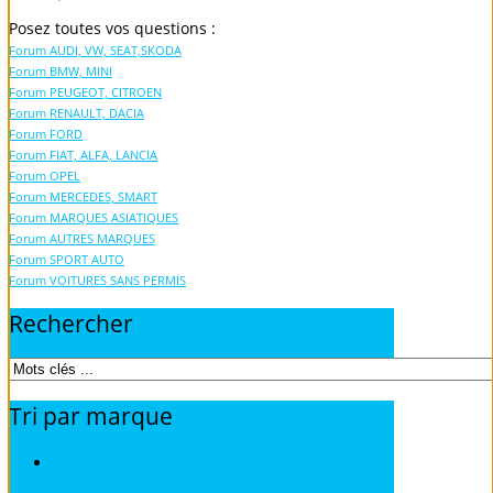
Posez toutes vos questions :
Forum AUDI, VW, SEAT,SKODA
Forum BMW, MINI
Forum PEUGEOT, CITROEN
Forum RENAULT, DACIA
Forum FORD
Forum FIAT, ALFA, LANCIA
Forum OPEL
Forum MERCEDES, SMART
Forum MARQUES ASIATIQUES
Forum AUTRES MARQUES
Forum SPORT AUTO
Forum VOITURES SANS PERMIS
Rechercher
Tri
par
marque
Fiches pratiques / tuto TOUS MODELES