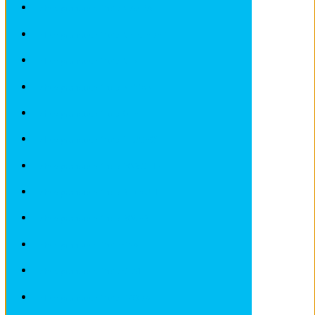
Fiches pratiques / tuto MAZDA
Fiches pratiques / tuto MERCEDES
Fiches pratiques / tuto MINI
Fiches pratiques / tuto NISSAN
Fiches pratiques / tuto OPEL
Fiches pratiques / tuto PEUGEOT
Fiches pratiques / tuto PORSCHE
Fiches pratiques / tuto RENAULT
Fiches pratiques / tuto ROVER
Fiches pratiques / tuto SAAB
Fiches pratiques / tuto SEAT
Fiches pratiques / tuto SKODA