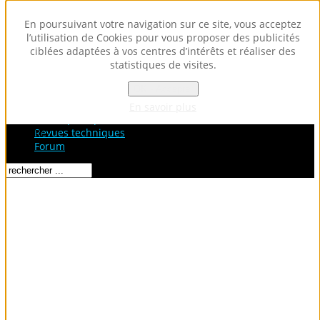
En poursuivant votre navigation sur ce site, vous acceptez
l’utilisation de Cookies pour vous proposer des publicités
ciblées adaptées à vos centres d’intérêts et réaliser des
statistiques de visites.
OK - Accepter
Accueil
Fiches Techniques
En savoir plus
Fiches pratiques / tuto
Loading...
Revues techniques
Forum