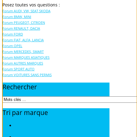
Posez toutes vos questions :
Forum AUDI, VW, SEAT,SKODA
Forum BMW, MINI
Forum PEUGEOT, CITROEN
Forum RENAULT, DACIA
Forum FORD
Forum FIAT, ALFA, LANCIA
Forum OPEL
Forum MERCEDES, SMART
Forum MARQUES ASIATIQUES
Forum AUTRES MARQUES
Forum SPORT AUTO
Forum VOITURES SANS PERMIS
Rechercher
Tri
par
marque
Fiches pratiques / tuto TOUS MODELES