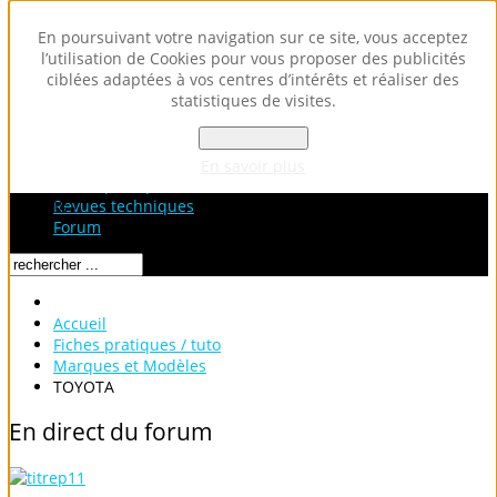
En poursuivant votre navigation sur ce site, vous acceptez
l’utilisation de Cookies pour vous proposer des publicités
ciblées adaptées à vos centres d’intérêts et réaliser des
statistiques de visites.
OK - Accepter
Accueil
Fiches Techniques
En savoir plus
Fiches pratiques / tuto
Loading...
Revues techniques
Forum
Accueil
Fiches pratiques / tuto
Marques et Modèles
TOYOTA
En
direct
du
forum