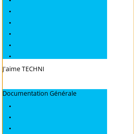
Fiches pratiques / tuto SMART
Fiches pratiques / tuto SUBARU
Fiches pratiques / tuto TOYOTA
Fiches pratiques / tuto VOLKSWAGEN
Fiches pratiques / tuto VOLVO
Fiches pratiques / tuto Véhicules sans Permis
J'aime
TECHNI
Documentation
Générale
ALFA ROMEO
AUDI
BMW