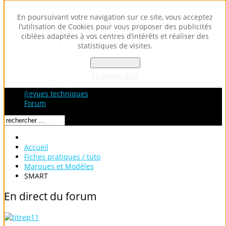
En poursuivant votre navigation sur ce site, vous acceptez
l’utilisation de Cookies pour vous proposer des publicités
ciblées adaptées à vos centres d’intérêts et réaliser des
statistiques de visites.
OK - Accepter
Accueil
Fiches Techniques
En savoir plus
Fiches pratiques / tuto
Loading...
Revues techniques
Forum
Accueil
Fiches pratiques / tuto
Marques et Modèles
SMART
En
direct
du
forum