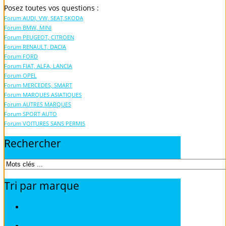
Posez toutes vos questions :
Forum AUDI, VW, SEAT,SKODA
Forum BMW, MINI
Forum PEUGEOT, CITROEN
Forum RENAULT, DACIA
Forum FORD
Forum FIAT, ALFA, LANCIA
Forum OPEL
Forum MERCEDES, SMART
Forum MARQUES ASIATIQUES
Forum AUTRES MARQUES
Forum SPORT AUTO
Forum VOITURES SANS PERMIS
Rechercher
Tri
par
marque
Fiches pratiques / tuto TOUS MODELES