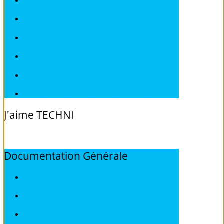
Fiches pratiques / tuto SMART
Fiches pratiques / tuto SUBARU
Fiches pratiques / tuto TOYOTA
Fiches pratiques / tuto VOLKSWAGEN
Fiches pratiques / tuto VOLVO
Fiches pratiques / tuto Véhicules sans Permis
J'aime
TECHNI
Documentation
Générale
ALFA ROMEO
AUDI
BMW