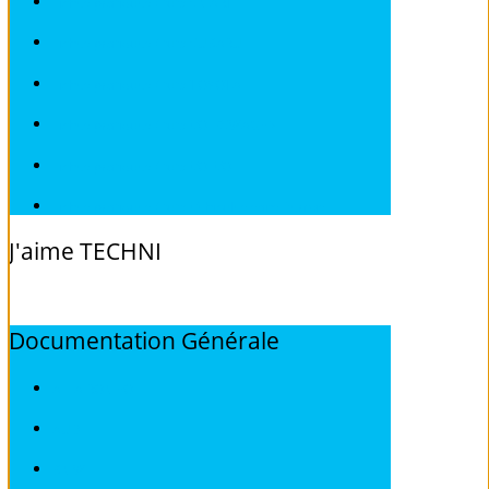
Fiches pratiques / tuto SMART
Fiches pratiques / tuto SUBARU
Fiches pratiques / tuto TOYOTA
Fiches pratiques / tuto VOLKSWAGEN
Fiches pratiques / tuto VOLVO
Fiches pratiques / tuto Véhicules sans Permis
J'aime
TECHNI
Documentation
Générale
ALFA ROMEO
AUDI
BMW