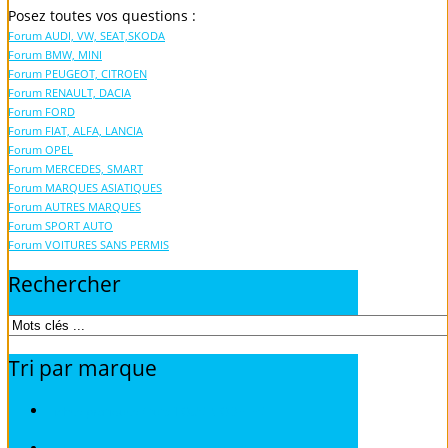
Posez toutes vos questions :
Forum AUDI, VW, SEAT,SKODA
Forum BMW, MINI
Forum PEUGEOT, CITROEN
Forum RENAULT, DACIA
Forum FORD
Forum FIAT, ALFA, LANCIA
Forum OPEL
Forum MERCEDES, SMART
Forum MARQUES ASIATIQUES
Forum AUTRES MARQUES
Forum SPORT AUTO
Forum VOITURES SANS PERMIS
Rechercher
Tri
par
marque
Fiches pratiques / tuto TOUS MODELES