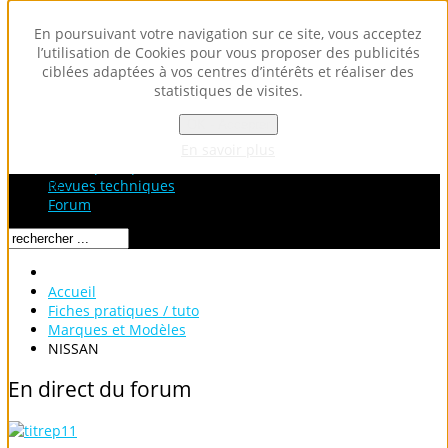
En poursuivant votre navigation sur ce site, vous acceptez
l’utilisation de Cookies pour vous proposer des publicités
ciblées adaptées à vos centres d’intérêts et réaliser des
statistiques de visites.
OK - Accepter
Accueil
Fiches Techniques
En savoir plus
Fiches pratiques / tuto
Loading...
Revues techniques
Forum
Accueil
Fiches pratiques / tuto
Marques et Modèles
NISSAN
En
direct
du
forum