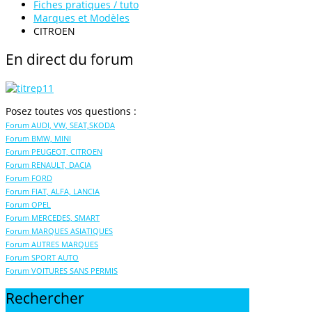
Fiches pratiques / tuto
Marques et Modèles
CITROEN
En
direct
du
forum
Posez toutes vos questions :
Forum AUDI, VW, SEAT,SKODA
Forum BMW, MINI
Forum PEUGEOT, CITROEN
Forum RENAULT, DACIA
Forum FORD
Forum FIAT, ALFA, LANCIA
Forum OPEL
Forum MERCEDES, SMART
Forum MARQUES ASIATIQUES
Forum AUTRES MARQUES
Forum SPORT AUTO
Forum VOITURES SANS PERMIS
Rechercher