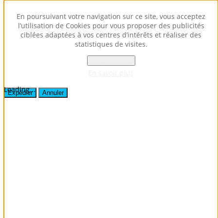
Envoyer ce lien par e-mail à un ami.
En poursuivant votre navigation sur ce site, vous acceptez
l’utilisation de Cookies pour vous proposer des publicités
ciblées adaptées à vos centres d’intérêts et réaliser des
Fermer la fenêtre
statistiques de visites.
Destinataire
Expéditeur
OK - Accepter
Votre adresse e-mail
En savoir plus
Sujet
Loading...
Expédier
Annuler