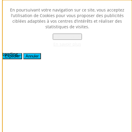
Envoyer ce lien par e-mail à un ami.
En poursuivant votre navigation sur ce site, vous acceptez
l’utilisation de Cookies pour vous proposer des publicités
ciblées adaptées à vos centres d’intérêts et réaliser des
Fermer la fenêtre
statistiques de visites.
Destinataire
Expéditeur
OK - Accepter
Votre adresse e-mail
En savoir plus
Sujet
Loading...
Expédier
Annuler