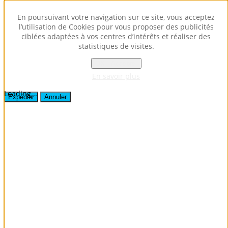
Envoyer ce lien par e-mail à un ami.
En poursuivant votre navigation sur ce site, vous acceptez
l’utilisation de Cookies pour vous proposer des publicités
ciblées adaptées à vos centres d’intérêts et réaliser des
Fermer la fenêtre
statistiques de visites.
Destinataire
Expéditeur
OK - Accepter
Votre adresse e-mail
En savoir plus
Sujet
Loading...
Expédier
Annuler