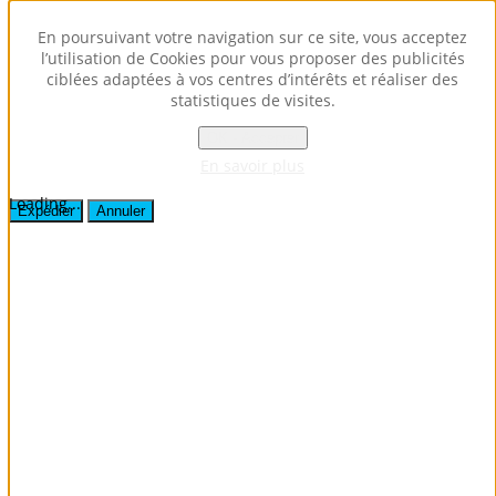
Envoyer ce lien par e-mail à un ami.
En poursuivant votre navigation sur ce site, vous acceptez
l’utilisation de Cookies pour vous proposer des publicités
ciblées adaptées à vos centres d’intérêts et réaliser des
Fermer la fenêtre
statistiques de visites.
Destinataire
Expéditeur
OK - Accepter
Votre adresse e-mail
En savoir plus
Sujet
Loading...
Expédier
Annuler