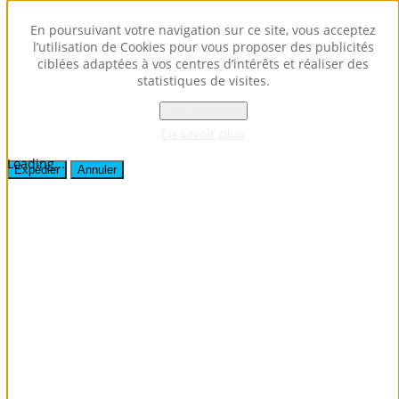
Envoyer ce lien par e-mail à un ami.
En poursuivant votre navigation sur ce site, vous acceptez
l’utilisation de Cookies pour vous proposer des publicités
ciblées adaptées à vos centres d’intérêts et réaliser des
Fermer la fenêtre
statistiques de visites.
Destinataire
Expéditeur
OK - Accepter
Votre adresse e-mail
En savoir plus
Sujet
Loading...
Expédier
Annuler