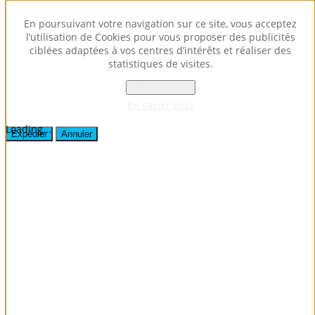
Envoyer ce lien par e-mail à un ami.
En poursuivant votre navigation sur ce site, vous acceptez
l’utilisation de Cookies pour vous proposer des publicités
ciblées adaptées à vos centres d’intérêts et réaliser des
Fermer la fenêtre
statistiques de visites.
Destinataire
Expéditeur
OK - Accepter
Votre adresse e-mail
En savoir plus
Sujet
Loading...
Expédier
Annuler